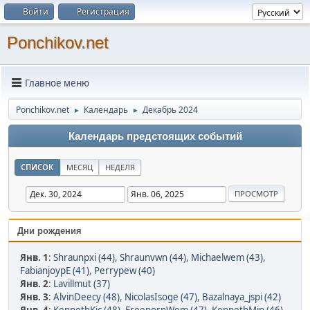
Войти
Регистрация
Ponchikov.net
Главное меню
Ponchikov.net
Календарь
Декабрь 2024
►
►
Календарь предстоящих событий
СПИСОК
МЕСЯЦ
НЕДЕЛЯ
Дни рождения
Янв. 1
:
Shraunpxi (44)
,
Shraunvwn (44)
,
Michaelwem (43)
,
FabianjoypE (41)
,
Perrypew (40)
Янв. 2
:
Lavillmut (37)
Янв. 3
:
AlvinDeecy (48)
,
NicolasIsoge (47)
,
Bazalnaya_jspi (42)