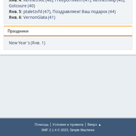
Янв. 4
:
KennethKic (48)
,
FreepornWem (47)
,
KennethMip (46)
,
Gotcoure (40)
Янв. 5
:
ptaletzvfd (47)
,
Поздравляем! Ваш подарок (44)
Янв. 6
:
VernonGlata (41)
Праздники
New Year's (Янв. 1)
|
|
Помощь
Условия и правила
Вверх ▲
,
SMF 2.1.4 © 2023
Simple Machines