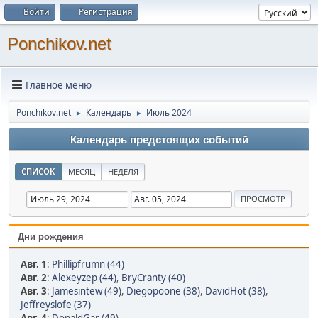
Войти
Регистрация
Ponchikov.net
Главное меню
Ponchikov.net
Календарь
Июль 2024
►
►
Календарь предстоящих событий
СПИСОК
МЕСЯЦ
НЕДЕЛЯ
Дни рождения
Авг. 1
:
Phillipfrumn (44)
Авг. 2
:
Alexeyzep (44)
,
BryCranty (40)
Авг. 3
:
Jamesintew (49)
,
Diegopoone (38)
,
DavidHot (38)
,
Jeffreyslofe (37)