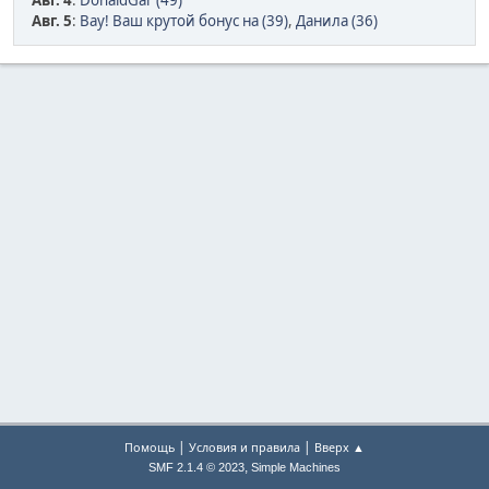
Авг. 4
:
DonaldGar (49)
Авг. 5
:
Вау! Ваш крутой бонус на (39)
,
Данила (36)
|
|
Помощь
Условия и правила
Вверх ▲
,
SMF 2.1.4 © 2023
Simple Machines