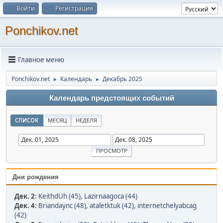
Войти
Регистрация
Ponchikov.net
Главное меню
Ponchikov.net
Календарь
Декабрь 2025
►
►
Календарь предстоящих событий
СПИСОК
МЕСЯЦ
НЕДЕЛЯ
Дни рождения
Дек. 2
:
KeithdUh (45)
,
Lazirnaagoca (44)
Дек. 4
:
Briandaync (48)
,
ataletktuk (42)
,
internetchelyabcag
(42)