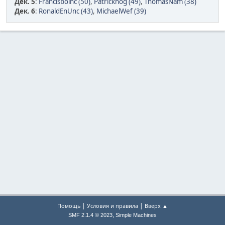
Дек. 5
:
Francisboinc (50)
,
Patrickhog (49)
,
ThomasNam (38)
Дек. 6
:
RonaldEnUnc (43)
,
MichaelWef (39)
|
|
Помощь
Условия и правила
Вверх ▲
,
SMF 2.1.4 © 2023
Simple Machines