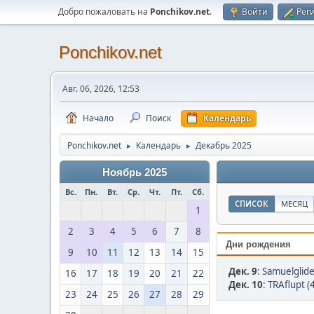
Добро пожаловать на
Ponchikov.net
.
Войти
Рег
Ponchikov.net
Авг. 06, 2026, 12:53
Начало
Поиск
Календарь
Ponchikov.net
Календарь
Декабрь 2025
►
►
Ноябрь 2025
Вс.
Пн.
Вт.
Ср.
Чт.
Пт.
Сб.
СПИСОК
МЕСЯЦ
1
2
3
4
5
6
7
8
Дни рождения
9
10
11
12
13
14
15
Дек. 9
:
Samuelglide
16
17
18
19
20
21
22
Дек. 10
:
TRAflupt (
23
24
25
26
27
28
29