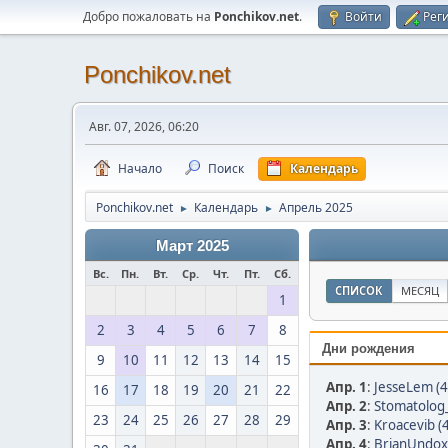
Добро пожаловать на
Ponchikov.net
.
Войти
Рег
Ponchikov.net
Авг. 07, 2026, 06:20
Начало
Поиск
Календарь
Ponchikov.net
Календарь
Апрель 2025
►
►
Март 2025
Вс.
Пн.
Вт.
Ср.
Чт.
Пт.
Сб.
СПИСОК
МЕСЯЦ
1
2
3
4
5
6
7
8
Дни рождения
9
10
11
12
13
14
15
Апр. 1
:
JesseLem (4
16
17
18
19
20
21
22
Апр. 2
:
Stomatolog_
23
24
25
26
27
28
29
Апр. 3
:
Kroacevib (
Апр. 4
:
BrianUndox