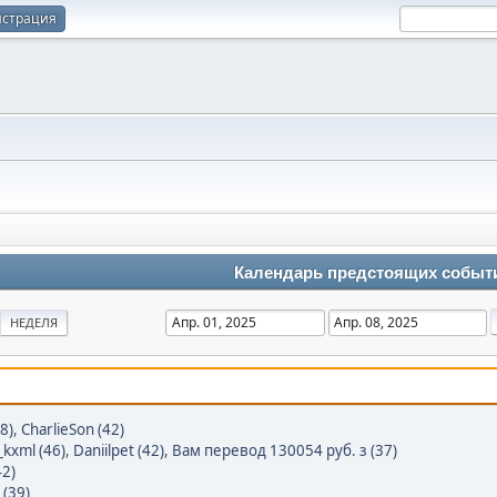
истрация
Календарь предстоящих событ
НЕДЕЛЯ
8)
,
CharlieSon (42)
kxml (46)
,
Daniilpet (42)
,
Вам перевод 130054 руб. з (37)
42)
 (39)