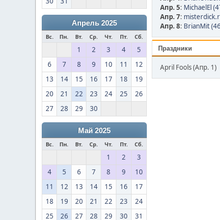
30
31
Апр. 5
:
MichaelEl (4
Апр. 7
:
misterdick.r
Апрель 2025
Апр. 8
:
BrianMit (46
Вс.
Пн.
Вт.
Ср.
Чт.
Пт.
Сб.
Праздники
1
2
3
4
5
6
7
8
9
10
11
12
April Fools (Апр. 1)
13
14
15
16
17
18
19
20
21
22
23
24
25
26
27
28
29
30
Май 2025
Вс.
Пн.
Вт.
Ср.
Чт.
Пт.
Сб.
1
2
3
4
5
6
7
8
9
10
11
12
13
14
15
16
17
18
19
20
21
22
23
24
25
26
27
28
29
30
31