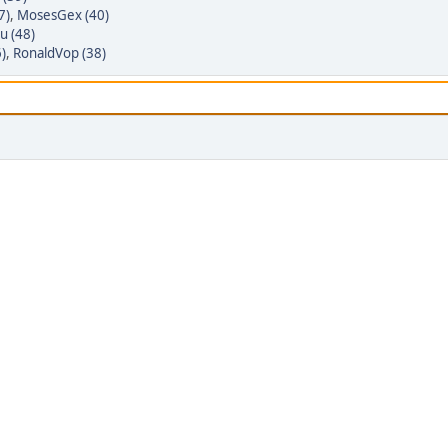
7)
,
MosesGex (40)
u (48)
)
,
RonaldVop (38)