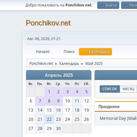
Добро пожаловать на
Ponchikov.net
.
Войти
Рег
Ponchikov.net
Авг. 08, 2026, 01:21
Начало
Поиск
Календарь
Ponchikov.net
Календарь
Май 2025
►
►
Апрель 2025
Вс.
Пн.
Вт.
Ср.
Чт.
Пт.
Сб.
СПИСОК
МЕСЯЦ
1
2
3
4
5
6
7
8
9
10
11
12
Праздники
13
14
15
16
17
18
19
Memorial Day (Май
20
21
22
23
24
25
26
27
28
29
30