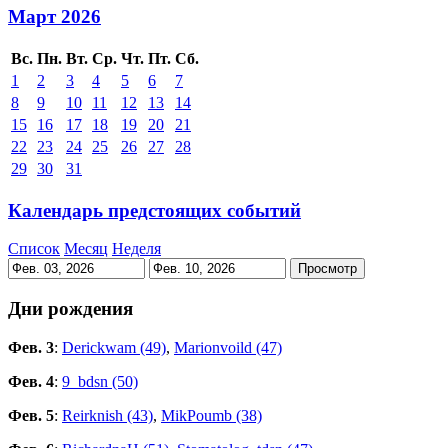
Март 2026
Вс.
Пн.
Вт.
Ср.
Чт.
Пт.
Сб.
1
2
3
4
5
6
7
8
9
10
11
12
13
14
15
16
17
18
19
20
21
22
23
24
25
26
27
28
29
30
31
Календарь предстоящих событий
Список
Месяц
Неделя
Дни рождения
Фев. 3
:
Derickwam (49)
,
Marionvoild (47)
Фев. 4
:
9_bdsn (50)
Фев. 5
:
Reirknish (43)
,
MikPoumb (38)