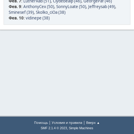
Фев. 7
:
LutherRab (51)
,
Clydebealp (46)
,
GeorgePaf (46)
Фев. 9
:
AnthonyCex (50)
,
SonnyLoate (50)
,
Jeffreysab (49)
,
Sminesef (39)
,
Skolko_ciOa (38)
Фев. 10
:
vidinepe (38)
|
|
Помощь
Условия и правила
Вверх ▲
,
SMF 2.1.4 © 2023
Simple Machines