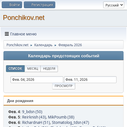
Войти
Регистрация
Ponchikov.net
Главное меню
Ponchikov.net
Календарь
Февраль 2026
►
►
Календарь предстоящих событий
СПИСОК
МЕСЯЦ
НЕДЕЛЯ
Дни рождения
Фев. 4
:
9_bdsn (50)
Фев. 5
:
Reirknish (43)
,
MikPoumb (38)
Фев. 6
:
RichardnaH (51)
,
Stomatolog_tdsn (47)