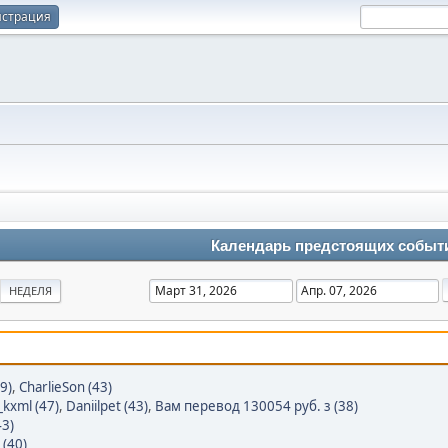
истрация
Календарь предстоящих событ
НЕДЕЛЯ
9)
,
CharlieSon (43)
kxml (47)
,
Daniilpet (43)
,
Вам перевод 130054 руб. з (38)
43)
 (40)