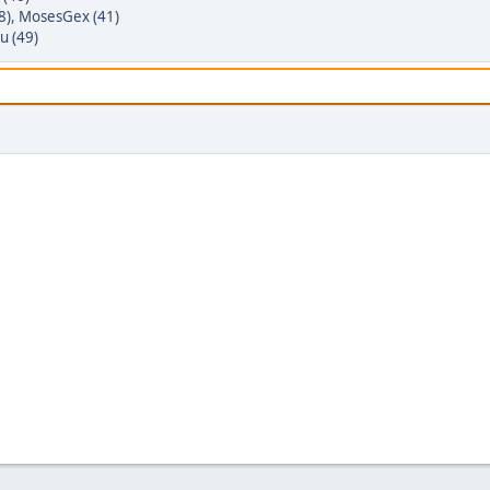
8)
,
MosesGex (41)
u (49)