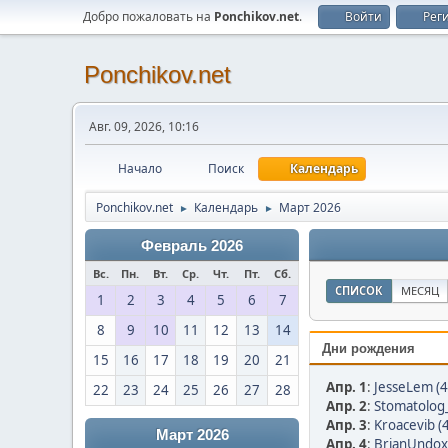
Добро пожаловать на
Ponchikov.net
.
Войти
Рег
Ponchikov.net
Авг. 09, 2026, 10:16
Начало
Поиск
Календарь
Ponchikov.net
Календарь
Март 2026
►
►
Февраль 2026
Вс.
Пн.
Вт.
Ср.
Чт.
Пт.
Сб.
СПИСОК
МЕСЯЦ
1
2
3
4
5
6
7
8
9
10
11
12
13
14
Дни рождения
15
16
17
18
19
20
21
Апр. 1
:
JesseLem (4
22
23
24
25
26
27
28
Апр. 2
:
Stomatolog_
Апр. 3
:
Kroacevib (
Март 2026
Апр. 4
:
BrianUndox