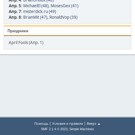
Апр. 4
:
BrianUndox (40)
Апр. 5
:
MichaelEl (48)
,
MosesGex (41)
Апр. 7
:
misterdick.ru (49)
Апр. 8
:
BrianMit (47)
,
RonaldVop (39)
Праздники
April Fools (Апр. 1)
|
|
Помощь
Условия и правила
Вверх ▲
,
SMF 2.1.4 © 2023
Simple Machines