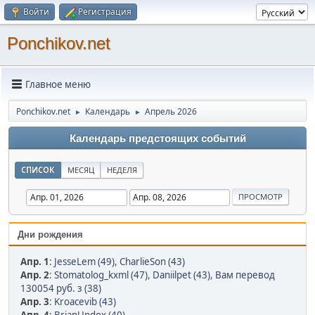
Войти
Регистрация
Ponchikov.net
Главное меню
Ponchikov.net
Календарь
Апрель 2026
►
►
Календарь предстоящих событий
СПИСОК
МЕСЯЦ
НЕДЕЛЯ
Дни рождения
Апр. 1
:
JesseLem (49)
,
CharlieSon (43)
Апр. 2
:
Stomatolog_kxml (47)
,
Daniilpet (43)
,
Вам перевод
130054 руб. з (38)
Апр. 3
:
Kroacevib (43)