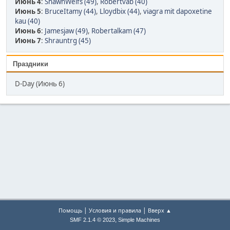
Июнь 4
:
ShawnWeifs (49)
,
Robertvab (40)
Июнь 5
:
BruceItamy (44)
,
Lloydbix (44)
,
viagra mit dapoxetine
kau (40)
Июнь 6
:
Jamesjaw (49)
,
Robertalkam (47)
Июнь 7
:
Shrauntrg (45)
Праздники
D-Day (Июнь 6)
|
|
Помощь
Условия и правила
Вверх ▲
,
SMF 2.1.4 © 2023
Simple Machines