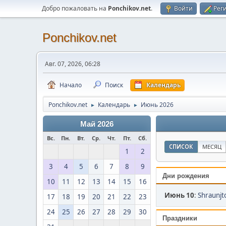
Добро пожаловать на
Ponchikov.net
.
Войти
Рег
Ponchikov.net
Авг. 07, 2026, 06:28
Начало
Поиск
Календарь
Ponchikov.net
Календарь
Июнь 2026
►
►
Май 2026
Вс.
Пн.
Вт.
Ср.
Чт.
Пт.
Сб.
СПИСОК
МЕСЯЦ
1
2
3
4
5
6
7
8
9
Дни рождения
10
11
12
13
14
15
16
Июнь 10
:
Shraunjto
17
18
19
20
21
22
23
24
25
26
27
28
29
30
Праздники