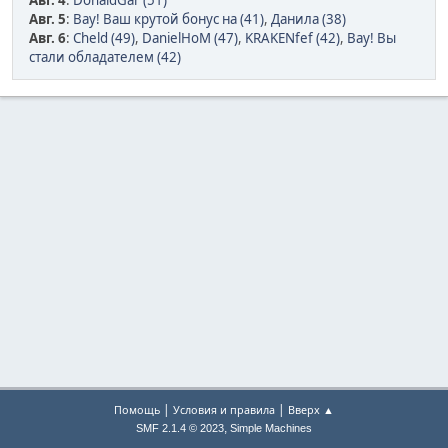
Авг. 4
:
DonaldGar (51)
Авг. 5
:
Вау! Ваш крутой бонус на (41)
,
Данила (38)
Авг. 6
:
Cheld (49)
,
DanielHoM (47)
,
KRAKENfef (42)
,
Вау! Вы
стали обладателем (42)
|
|
Помощь
Условия и правила
Вверх ▲
,
SMF 2.1.4 © 2023
Simple Machines