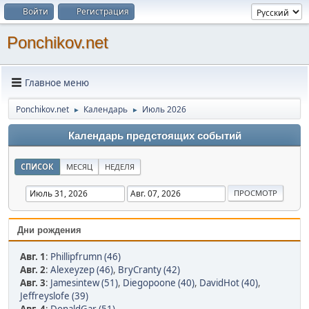
Войти
Регистрация
Ponchikov.net
Главное меню
Ponchikov.net
Календарь
Июль 2026
►
►
Календарь предстоящих событий
СПИСОК
МЕСЯЦ
НЕДЕЛЯ
Дни рождения
Авг. 1
:
Phillipfrumn (46)
Авг. 2
:
Alexeyzep (46)
,
BryCranty (42)
Авг. 3
:
Jamesintew (51)
,
Diegopoone (40)
,
DavidHot (40)
,
Jeffreyslofe (39)