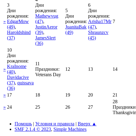
3
Дни
6
Дни
рождения:
5
Дни
рождения:
Mathewvug
Дни
рождения:
»
EdgarMow
(47)
,
рождения:
Arisha17Mr
7
(49)
,
JustinAeror
JuanitaBak
(47)
,
Haroldshind
(39)
,
(49)
Shraunzcv
(37)
JamesSlert
(45)
(36)
10
Дни
рождения:
11
KraInome
»
Праздники:
12
13
14
(40)
,
Veterans Day
Davidacive
(37)
,
quissava
(36)
»
17
18
19
20
21
28
»
24
25
26
27
Праздники
Thanksgivi
Помощь
|
Условия и правила
|
Вверх ▲
SMF 2.1.4 © 2023
,
Simple Machines