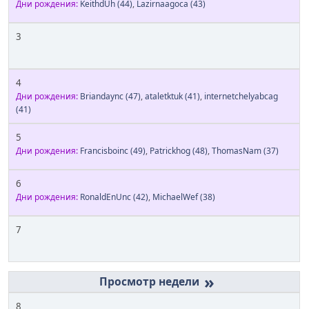
Дни рождения:
KeithdUh
(44)
,
Lazirnaagoca
(43)
3
4
Дни рождения:
Briandaync
(47)
,
ataletktuk
(41)
,
internetchelyabcag
(41)
5
Дни рождения:
Francisboinc
(49)
,
Patrickhog
(48)
,
ThomasNam
(37)
6
Дни рождения:
RonaldEnUnc
(42)
,
MichaelWef
(38)
7
»
8