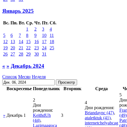
Январь 2025
Вс.
Пн.
Вт.
Ср.
Чт.
Пт.
Сб.
1
2
3
4
5
6
7
8
9
10
11
12
13
14
15
16
17
18
19
20
21
22
23
24
25
26
27
28
29
30
31
«
»
Декабрь 2024
Список
Месяц
Неделя
Воскресенье
Понедельник
Вторник
Среда
Ч
5
2
Дн
4
Дни
рож
Дни рождения:
рождения:
Fran
Briandaync
(47)
,
»
Декабрь 1
KeithdUh
3
(49)
ataletktuk
(41)
,
(44)
,
Pat
internetchelyabcag
Lazirnaagoca
(48)