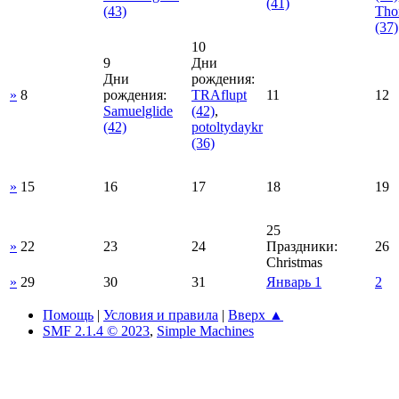
(41)
(43)
Th
(37)
10
9
Дни
Дни
рождения:
»
8
рождения:
TRAflupt
11
12
Samuelglide
(42)
,
(42)
potoltydaykr
(36)
»
15
16
17
18
19
25
»
22
23
24
Праздники:
26
Christmas
»
29
30
31
Январь 1
2
Помощь
|
Условия и правила
|
Вверх ▲
SMF 2.1.4 © 2023
,
Simple Machines