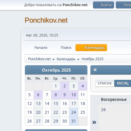
Добро пожаловать на
Ponchikov.net
.
Войти
Рег
Ponchikov.net
Авг. 06, 2026, 10:25
Начало
Поиск
Календарь
Ponchikov.net
Календарь
Ноябрь 2025
►
►
«
Октябрь 2025
Вс.
Пн.
Вт.
Ср.
Чт.
Пт.
Сб.
СПИСОК
МЕСЯЦ
1
2
3
4
5
6
7
8
9
10
11
Воскресенье
12
13
14
15
16
17
18
26
19
20
21
22
23
24
25
»
26
27
28
29
30
31