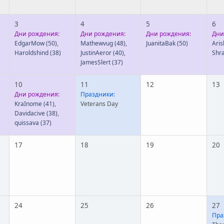
3
4
5
6
Дни рождения:
Дни рождения:
Дни рождения:
Дни
EdgarMow
(50)
,
Mathewvug
(48)
,
JuanitaBak
(50)
Ari
Haroldshind
(38)
JustinAeror
(40)
,
Shr
JamesSlert
(37)
10
11
12
13
Дни рождения:
Праздники:
KraInome
(41)
,
Veterans Day
Davidacive
(38)
,
quissava
(37)
17
18
19
20
24
25
26
27
Пра