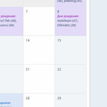
(46)
,
Jewellfug
(45)
7
8
 рождения:
Дни рождения:
sha17Mr
(48)
,
etaletbvjm
(47)
,
aunzcv
(46)
ElliFedets
(38)
14
15
21
22
28
29
здники: