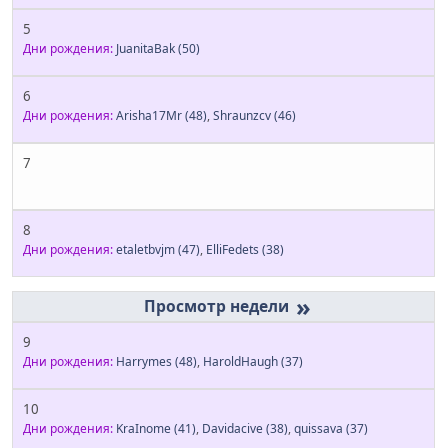
5
Дни рождения:
JuanitaBak
(50)
6
Дни рождения:
Arisha17Mr
(48)
,
Shraunzcv
(46)
7
8
Дни рождения:
etaletbvjm
(47)
,
ElliFedets
(38)
»
9
Дни рождения:
Harrymes
(48)
,
HaroldHaugh
(37)
10
Дни рождения:
KraInome
(41)
,
Davidacive
(38)
,
quissava
(37)