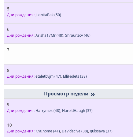
5
Дни рождения:
JuanitaBak
(50)
6
Дни рождения:
Arisha17Mr
(48)
,
Shraunzcv
(46)
7
8
Дни рождения:
etaletbvjm
(47)
,
ElliFedets
(38)
»
9
Дни рождения:
Harrymes
(48)
,
HaroldHaugh
(37)
10
Дни рождения:
KraInome
(41)
,
Davidacive
(38)
,
quissava
(37)