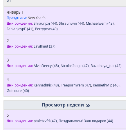
31
Январь 1
Праздники:
New Year's
Дни рождения:
Shraunpxi
(44)
,
Shraunvwn
(44)
,
Michaelwem
(43)
,
FabianjoypE
(41)
,
Perrypew
(40)
2
Дни рождения:
Lavillmut
(37)
3
Дни рождения:
AlvinDeecy
(48)
,
NicolasIsoge
(47)
,
Bazalnaya_jspi
(42)
4
Дни рождения:
KennethKic
(48)
,
FreepornWem
(47)
,
KennethMip
(46)
,
Gotcoure
(40)
»
5
Дни рождения:
ptaletzvfd
(47)
,
Поздравляем! Ваш подарок
(44)