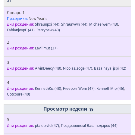
31
Январь 1
Праздники:
New Year's
Дни рождения:
Shraunpxi
(44)
,
Shraunvwn
(44)
,
Michaelwem
(43)
,
FabianjoypE
(41)
,
Perrypew
(40)
2
Дни рождения:
Lavillmut
(37)
3
Дни рождения:
AlvinDeecy
(48)
,
NicolasIsoge
(47)
,
Bazalnaya_jspi
(42)
4
Дни рождения:
KennethKic
(48)
,
FreepornWem
(47)
,
KennethMip
(46)
,
Gotcoure
(40)
»
5
Дни рождения:
ptaletzvfd
(47)
,
Поздравляем! Ваш подарок
(44)