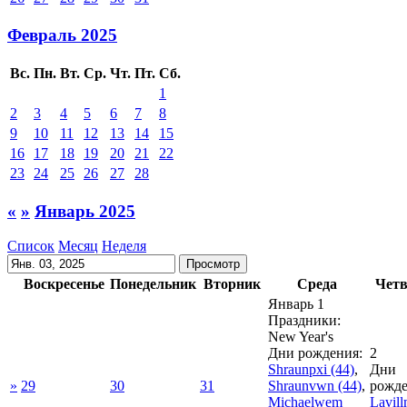
Февраль 2025
Вс.
Пн.
Вт.
Ср.
Чт.
Пт.
Сб.
1
2
3
4
5
6
7
8
9
10
11
12
13
14
15
16
17
18
19
20
21
22
23
24
25
26
27
28
«
»
Январь 2025
Список
Месяц
Неделя
Воскресенье
Понедельник
Вторник
Среда
Четв
Январь 1
Праздники:
New Year's
Дни рождения:
2
Shraunpxi
(44)
,
Дни
»
29
30
31
Shraunvwn
(44)
,
рожде
Michaelwem
Lavill