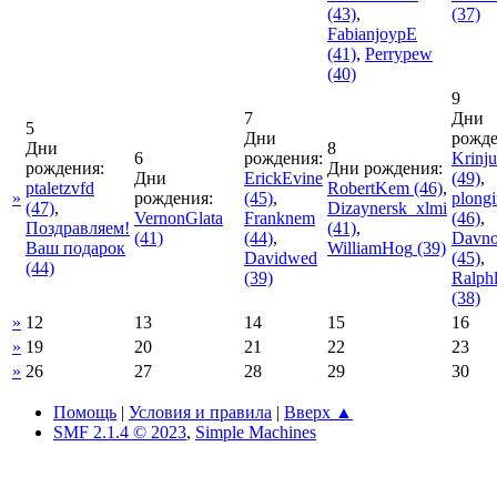
(43)
,
(37)
FabianjoypE
(41)
,
Perrypew
(40)
9
7
Дни
5
Дни
рожде
Дни
8
6
рождения:
Krinju
рождения:
Дни рождения:
Дни
ErickEvine
(49)
,
ptaletzvfd
RobertKem
(46)
,
»
рождения:
(45)
,
plong
(47)
,
Dizaynersk_xlmi
VernonGlata
Franknem
(46)
,
Поздравляем!
(41)
,
(41)
(44)
,
Davno
Ваш подарок
WilliamHog
(39)
Davidwed
(45)
,
(44)
(39)
Ralph
(38)
»
12
13
14
15
16
»
19
20
21
22
23
»
26
27
28
29
30
Помощь
|
Условия и правила
|
Вверх ▲
SMF 2.1.4 © 2023
,
Simple Machines