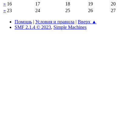
»
16
17
18
19
20
»
23
24
25
26
27
Помощь
|
Условия и правила
|
Вверх ▲
SMF 2.1.4 © 2023
,
Simple Machines