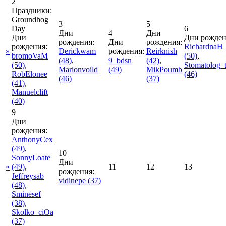
2
Праздники:
Groundhog
3
5
Day
6
Дни
4
Дни
Дни
Дни рожден
рождения:
Дни
рождения:
рождения:
RichardnaH
»
Derickwam
рождения:
Reirknish
bromoVaM
(50)
,
(48)
,
9_bdsn
(42)
,
(50)
,
Stomatolog_
Marionvoild
(49)
MikPoumb
RobElonee
(46)
(46)
(37)
(41)
,
Manuelclift
(40)
9
Дни
рождения:
AnthonyCex
(49)
,
10
SonnyLoate
Дни
»
(49)
,
11
12
13
рождения:
Jeffreysab
vidinepe
(37)
(48)
,
Sminesef
(38)
,
Skolko_ciOa
(37)