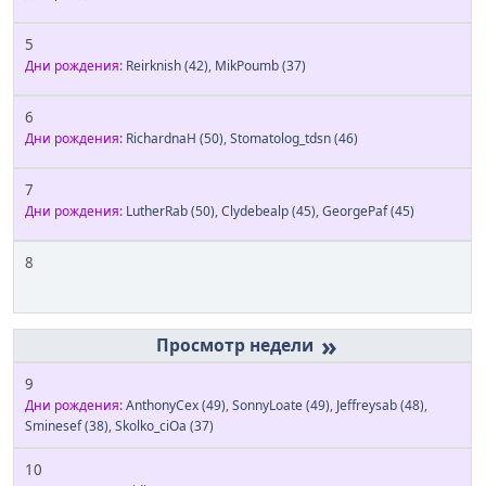
5
Дни рождения:
Reirknish
(42)
,
MikPoumb
(37)
6
Дни рождения:
RichardnaH
(50)
,
Stomatolog_tdsn
(46)
7
Дни рождения:
LutherRab
(50)
,
Clydebealp
(45)
,
GeorgePaf
(45)
8
»
9
Дни рождения:
AnthonyCex
(49)
,
SonnyLoate
(49)
,
Jeffreysab
(48)
,
Sminesef
(38)
,
Skolko_ciOa
(37)
10