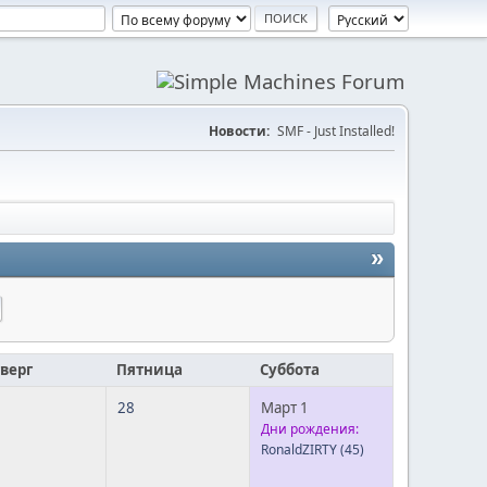
Новости:
SMF - Just Installed!
»
верг
Пятница
Суббота
28
Март 1
Дни рождения:
RonaldZIRTY
(45)