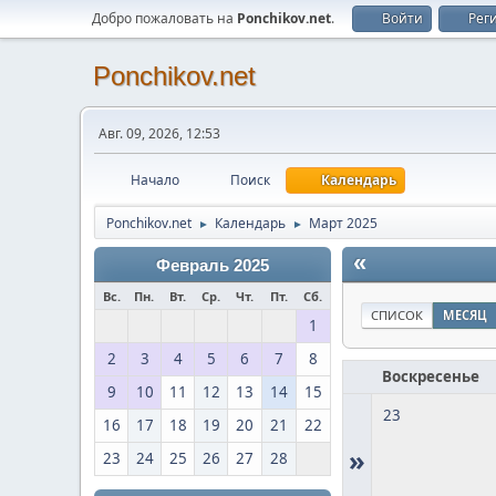
Добро пожаловать на
Ponchikov.net
.
Войти
Рег
Ponchikov.net
Авг. 09, 2026, 12:53
Начало
Поиск
Календарь
Ponchikov.net
Календарь
Март 2025
►
►
«
Февраль 2025
Вс.
Пн.
Вт.
Ср.
Чт.
Пт.
Сб.
СПИСОК
МЕСЯЦ
1
2
3
4
5
6
7
8
Воскресенье
9
10
11
12
13
14
15
23
16
17
18
19
20
21
22
»
23
24
25
26
27
28