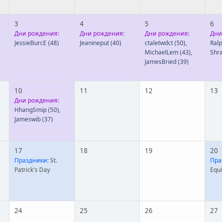
3
4
5
6
Дни рождения:
Дни рождения:
Дни рождения:
Дни
JessieBurcE
(48)
Jeanineput
(40)
ctaletwdct
(50)
,
Ral
MichaelLem
(43)
,
Shr
JamesBried
(39)
10
11
12
13
Дни рождения:
HhangSmip
(50)
,
Jameswib
(37)
17
18
19
20
Праздники:
St.
Пра
Patrick's Day
Equ
24
25
26
27