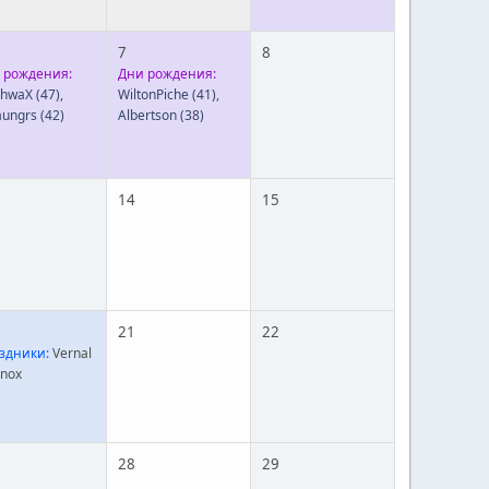
7
8
 рождения:
Дни рождения:
phwaX
(47)
,
WiltonPiche
(41)
,
aungrs
(42)
Albertson
(38)
14
15
21
22
здники:
Vernal
inox
28
29