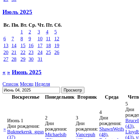
Июль 2025
Вс.
Пн.
Вт.
Ср.
Чт.
Пт.
Сб.
1
2
3
4
5
6
7
8
9
10
11
12
13
14
15
16
17
18
19
20
21
22
23
24
25
26
27
28
29
30
31
«
»
Июнь 2025
Список
Месяц
Неделя
Воскресенье
Понедельник
Вторник
Среда
Четв
5
Дни
4
рожде
2
3
Дни
Июнь 1
Bruce
Дни
Дни
рождения:
Дни рождения:
(43)
,
»
рождения:
рождения:
ShawnWeifs
Bukmekersk_gqsn
Lloydb
Michaelsib
Vancepuh
(48)
,
(37)
(43)
,
v