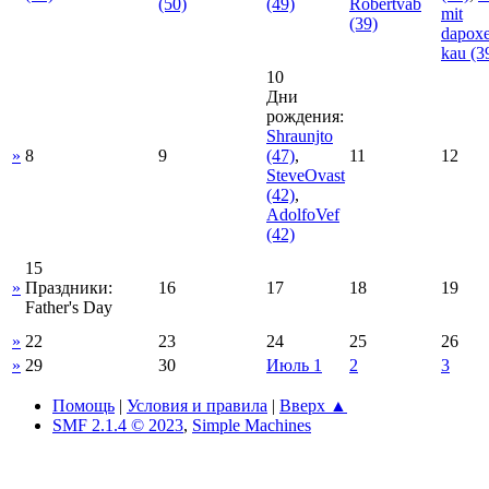
(50)
(49)
Robertvab
mit
(39)
dapoxe
kau
(3
10
Дни
рождения:
Shraunjto
»
8
9
(47)
,
11
12
SteveOvast
(42)
,
AdolfoVef
(42)
15
»
Праздники:
16
17
18
19
Father's Day
»
22
23
24
25
26
»
29
30
Июль 1
2
3
Помощь
|
Условия и правила
|
Вверх ▲
SMF 2.1.4 © 2023
,
Simple Machines