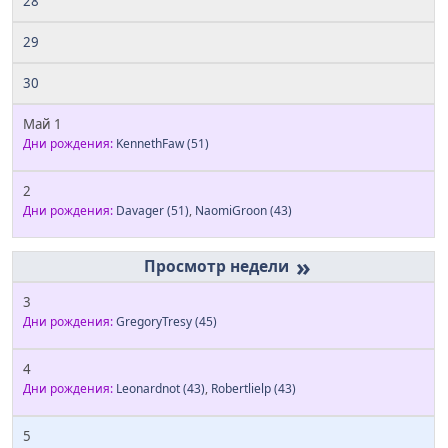
28
29
30
Май 1
Дни рождения:
KennethFaw
(51)
2
Дни рождения:
Davager
(51)
,
NaomiGroon
(43)
»
3
Дни рождения:
GregoryTresy
(45)
4
Дни рождения:
Leonardnot
(43)
,
Robertlielp
(43)
5