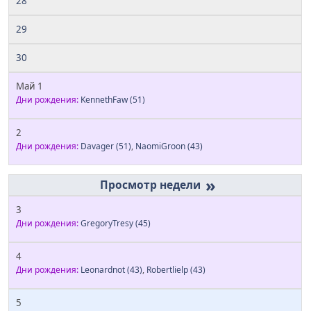
28
29
30
Май 1
Дни рождения:
KennethFaw
(51)
2
Дни рождения:
Davager
(51)
,
NaomiGroon
(43)
»
3
Дни рождения:
GregoryTresy
(45)
4
Дни рождения:
Leonardnot
(43)
,
Robertlielp
(43)
5