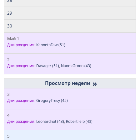
28
29
30
Май 1
Дни рождения:
KennethFaw
(51)
2
Дни рождения:
Davager
(51)
,
NaomiGroon
(43)
»
3
Дни рождения:
GregoryTresy
(45)
4
Дни рождения:
Leonardnot
(43)
,
Robertlielp
(43)
5