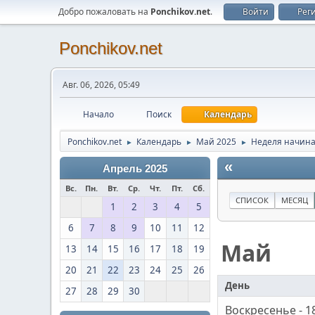
Добро пожаловать на
Ponchikov.net
.
Войти
Рег
Ponchikov.net
Авг. 06, 2026, 05:49
Начало
Поиск
Календарь
Ponchikov.net
Календарь
Май 2025
Неделя начинае
►
►
►
«
Апрель 2025
Вс.
Пн.
Вт.
Ср.
Чт.
Пт.
Сб.
СПИСОК
МЕСЯЦ
1
2
3
4
5
6
7
8
9
10
11
12
Май
13
14
15
16
17
18
19
20
21
22
23
24
25
26
День
27
28
29
30
Воскресенье - 1