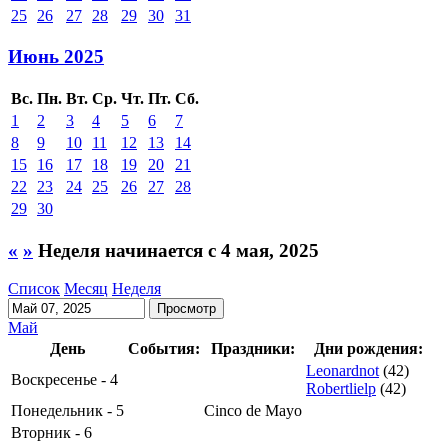
25
26
27
28
29
30
31
Июнь 2025
Вс.
Пн.
Вт.
Ср.
Чт.
Пт.
Сб.
1
2
3
4
5
6
7
8
9
10
11
12
13
14
15
16
17
18
19
20
21
22
23
24
25
26
27
28
29
30
«
»
Неделя начинается с 4 мая, 2025
Список
Месяц
Неделя
Май
День
События:
Праздники:
Дни рождения:
Leonardnot
(42)
Воскресенье - 4
Robertlielp
(42)
Понедельник - 5
Cinco de Mayo
Вторник - 6