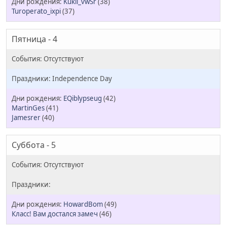
Kukli_vwSr
(38)
Turoperato_ixpi
(37)
Пятница - 4
Independence Day
EQiblypseug
(42)
MartinGes
(41)
Jamesrer
(40)
Суббота - 5
HowardBom
(49)
Класс! Вам достался замеч
(46)