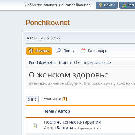
Добро пожаловать на
Ponchikov.net
.
Войти
Рег
Ponchikov.net
Авг. 08, 2026, 07:55
Начало
Поиск
Календарь
Ponchikov.net
Темы
О женском здоровье
►
►
О женском здоровье
Девочки, давайте обсудим. Вопросов куча у всех нак
Страницы
1
ВНИЗ
Тема
/
Автор
После 40 кончается гарантия
Автор
Блогиня
1
2
Страницы