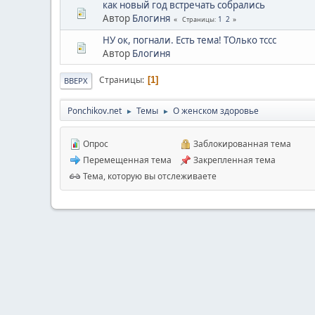
как новый год встречать собрались
Автор
Блогиня
1
2
Страницы
НУ ок, погнали. Есть тема! ТОлько тссс
Автор
Блогиня
Страницы
1
ВВЕРХ
Ponchikov.net
Темы
О женском здоровье
►
►
Опрос
Заблокированная тема
Перемещенная тема
Закрепленная тема
Тема, которую вы отслеживаете