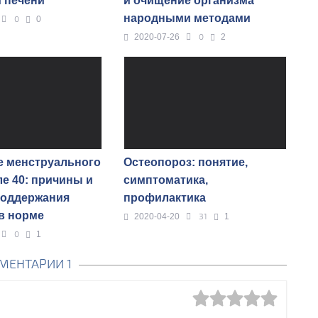
 печени
и очищение организма
народными методами
0
0
0
2020-07-26
2
 менструального
Остеопороз: понятие,
ле 40: причины и
симптоматика,
поддержания
профилактика
в норме
31
2020-04-20
1
0
1
МЕНТАРИИ 1