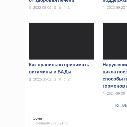
от здоровья печени
поддержки
0
2022-09-09
1
2022-09-23
Как правильно принимать
Нарушение
витамины и БАДы
цикла пос
способы 
0
2022-10-02
2
гормонов 
2024-09-30
КОМ
Соня
8 февраля 2025 21:33