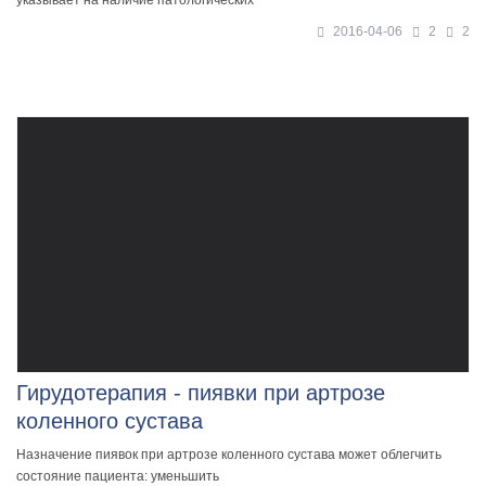
указывает на наличие патологических
2016-04-06
2
2
Гирудотерапия - пиявки при артрозе
коленного сустава
Назначение пиявок при артрозе коленного сустава может облегчить
состояние пациента: уменьшить