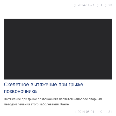
2014-11-27
1
23
Скелетное вытяжение при грыже
позвоночника
Вытяжение при грыже позвоночника является наиболее спорным
методом лечения этого заболевания. Какие
2014-05-04
0
31