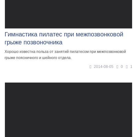
Гимнастика пилатес при межпозвонковой
грыже позвоночника
Хорошо известна польза от занятий пилатесом при межпозвонковой
грыже поясничного и шейного отдела.
2014-08-05
0
1