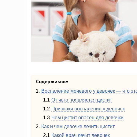
Содержимое:
Воспаление мочевого у девочек — что эт
От чего появляется цистит
Признаки воспаления у девочек
Чем цистит опасен для девочки
Как и чем девочке лечить цистит
Какой врач лечит девочек