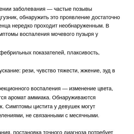
лении заболевания — частые позывы
дгузник, обнаружить это проявление достаточно
денца нередко проходит необнаруженным. В
птомы воспаления мочевого пузыря у
фебрильных показателей, плаксивость,
кание: рези, чувство тяжести, жжение, зуд в
фекционного воспаления — изменение цвета,
ется аромат аммиака. Обнаруживаются
к. Симптомы цистита у девушек могут
лениями, не связанными с месячными.
ния, постановка точного диагноза потребует