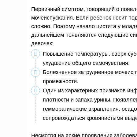
Первичный симптом, говорящий о появ
мочеиспускания. Если ребенок носит по
сложно. Поэтому начало цистита у мла
дальнейшем появляются следующие сим
девочек:
Повышение температуры, сверх суб
ухудшение общего самочувствия.
Болезненное затрудненное мочеиспус
промежности.
Один из характерных признаков ин
плотности и запаха урины. Появля
гемморагические вкрапления, осадо
сопровождаться кровянистыми выде
Несмотря на яркие проявления заболева