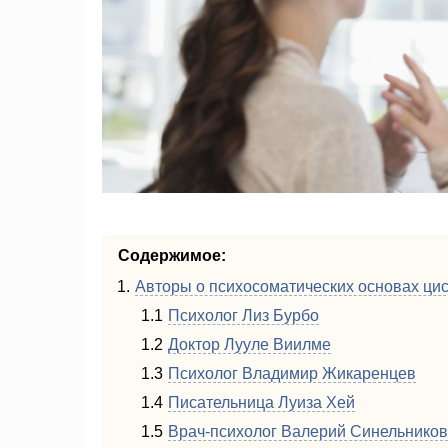
Содержимое:
Авторы о психосоматических основах ци
Психолог Лиз Бурбо
Доктор Лууле Виилме
Психолог Владимир Жикаренцев
Писательница Луиза Хей
Врач-психолог Валерий Синельников