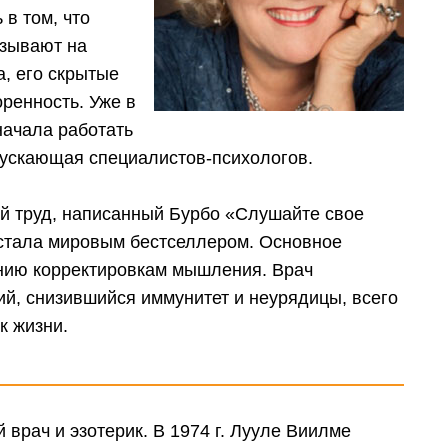
в том, что
азывают на
, его скрытые
ренность. Уже в
начала работать
пускающая специалистов-психологов.
ый труд, написанный Бурбо «Слушайте свое
 стала мировым бестселлером. Основное
анию корректировкам мышления. Врач
ий, снизившийся иммунитет и неурядицы, всего
к жизни.
врач и эзотерик. В 1974 г. Лууле Виилме