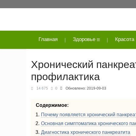
Главная
Здоровье
Красота
Хронический панкреат
профилактика
14 675
0
Обновлено:
2019-09-03
Содержимое:
Почему появляется хронический панкреа
Основная симптоматика хронического па
Диагностика хронического панкреатита