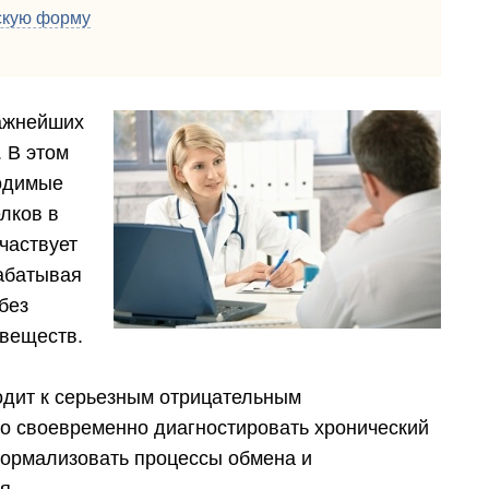
скую форму
важнейших
 В этом
ходимые
лков в
частвует
рабатывая
без
веществ.
одит к серьезным отрицательным
но своевременно диагностировать хронический
 нормализовать процессы обмена и