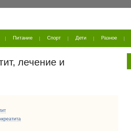
Питание
Спорт
Дети
Разное
ит, лечение и
тит
нкреатита