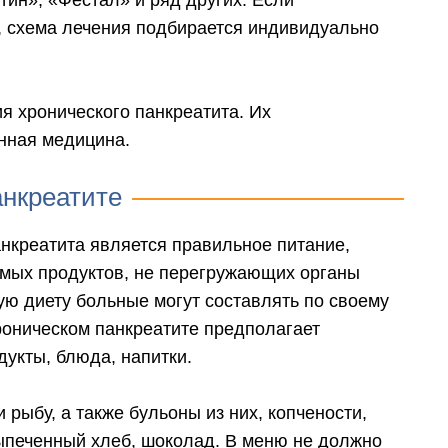
тин», «Фестал» и ряд других. Если
, схема лечения подбирается индивидуально
 хронического панкреатита. Их
нная медицина.
анкреатите
нкреатита является правильное питание,
емых продуктов, не перегружающих органы
ую диету больные могут составлять по своему
роническом панкреатите предполагает
дукты, блюда, напитки.
 рыбу, а также бульоны из них, копчености,
печенный хлеб, шоколад. В меню не должно