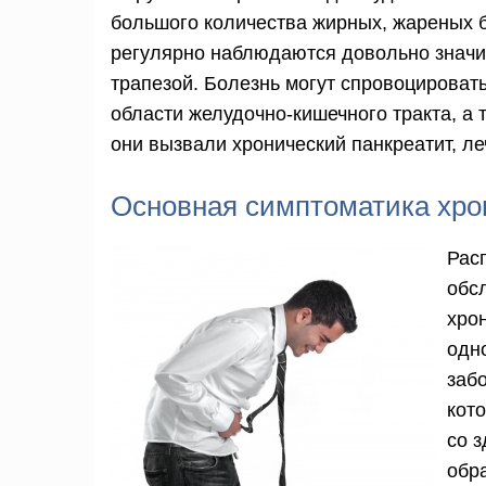
большого количества жирных, жареных 
регулярно наблюдаются довольно знач
трапезой. Болезнь могут спровоцироват
области желудочно-кишечного тракта, а 
они вызвали хронический панкреатит, ле
Основная симптоматика хро
Рас
обс
хро
одн
забо
кот
со 
обра