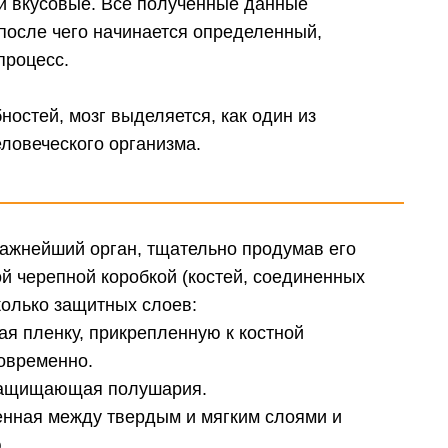
и вкусовые. Все полученные данные
после чего начинается определенный,
процесс.
ностей, мозг выделяется, как один из
ловеческого организма.
 важнейший орган, тщательно продумав его
ой черепной коробкой (костей, соединенных
колько защитных слоев:
я пленку, прикрепленную к костной
новременно.
, защищающая полушария.
енная между твердым и мягким слоями и
.