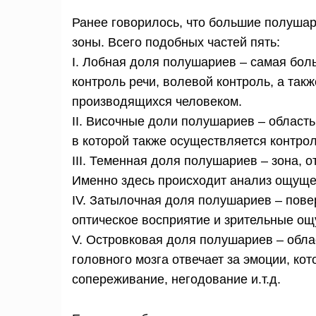
Ранее говорилось, что большие полуша
зоны. Всего подобных частей пять:
I. Лобная доля полушариев – самая бол
контроль речи, волевой контроль, а так
производящихся человеком.
II. Височные доли полушариев – област
в которой также осуществляется контро
III. Теменная доля полушариев – зона,
Именно здесь происходит анализ ощуще
IV. Затылочная доля полушариев – пове
оптическое восприятие и зрительные о
V. Островковая доля полушариев – обла
головного мозга отвечает за эмоции, ко
сопереживание, негодование и.т.д.