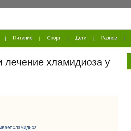
Питание
Спорт
Дети
Разное
и лечение хламидиоза у
ывает хламидиоз