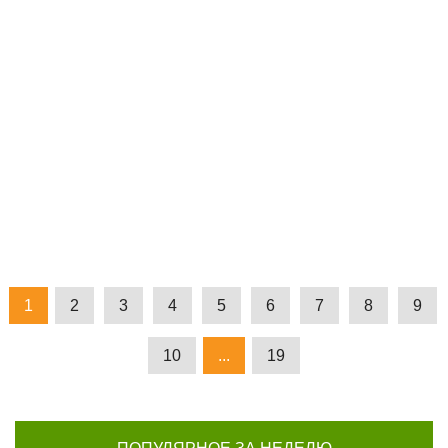
Можно ли вылечить хронический простатит
навсегда
2013-02-27
2
32
1
2
3
4
5
6
7
8
9
10
...
19