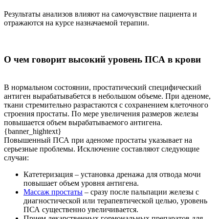
Результаты анализов влияют на самочувствие пациента и
отражаются на курсе назначаемой терапии.
О чем говорит высокий уровень ПСА в крови
В нормальном состоянии, простатический специфический
антиген вырабатыва6ется в небольшом объеме. При аденоме,
ткани стремительно разрастаются с сохранением клеточного
строения простаты. По мере увеличения размеров железы
повышается объем вырабатываемого антигена.
{banner_hightext}
Повышенный ПСА при аденоме простаты указывает на
серьезные проблемы. Исключение составляют следующие
случаи:
Катетеризация – установка дренажа для отвода мочи
повышает объем уровня антигена.
Массаж простаты
– сразу после пальпации железы с
диагностической или терапевтической целью, уровень
ПСА существенно увеличивается.
Прием лекарственных гормональных препаратов для