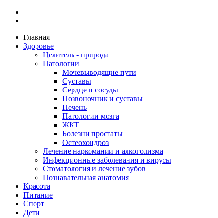
Главная
Здоровье
Целитель - природа
Патологии
Мочевыводящие пути
Суставы
Сердце и сосуды
Позвоночник и суставы
Печень
Патологии мозга
ЖКТ
Болезни простаты
Остеохондроз
Лечение наркомании и алкоголизма
Инфекционные заболевания и вирусы
Стоматология и лечение зубов
Познавательная анатомия
Красота
Питание
Спорт
Дети