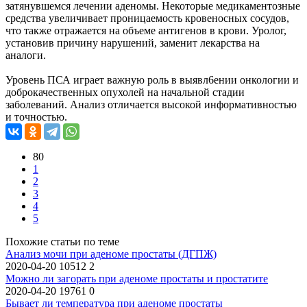
затянувшемся лечении аденомы. Некоторые медикаментозные
средства увеличивает проницаемость кровеносных сосудов,
что также отражается на объеме антигенов в крови. Уролог,
установив причину нарушений, заменит лекарства на
аналоги.
Уровень ПСА играет важную роль в выявл6ении онкологии и
доброкачественных опухолей на начальной стадии
заболеваний. Анализ отличается высокой информативностью
и точностью.
80
1
2
3
4
5
Похожие статьи по теме
Анализ мочи при аденоме простаты (ДГПЖ)
2020-04-20
10512
2
Можно ли загорать при аденоме простаты и простатите
2020-04-20
19761
0
Бывает ли температура при аденоме простаты