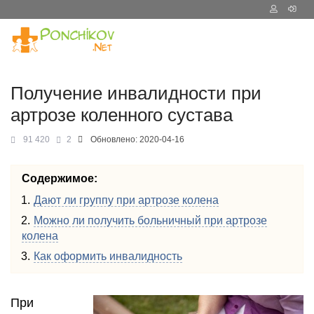
Получение инвалидности при
артрозе коленного сустава
91 420
2
Обновлено:
2020-04-16
Содержимое:
Дают ли группу при артрозе колена
Можно ли получить больничный при артрозе
колена
Как оформить инвалидность
При