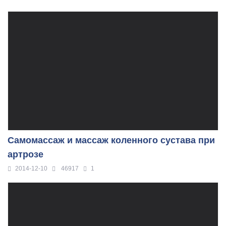
Самомассаж и массаж коленного сустава при
артрозе
2014-12-10
46917
1