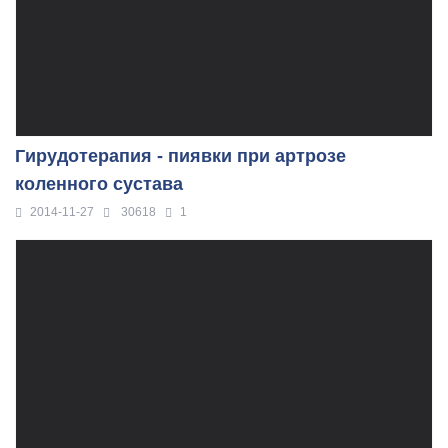
Гирудотерапия - пиявки при артрозе
коленного сустава
2014-11-27
30618
1