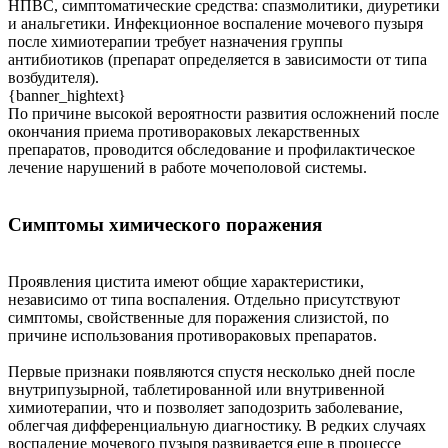
НПВС, симптоматические средства: спазмолитики, диуретики
и анальгетики. Инфекционное воспаление мочевого пузыря
после химиотерапии требует назначения группы
антибиотиков (препарат определяется в зависимости от типа
возбудителя).
{banner_hightext}
По причине высокой вероятности развития осложнений после
окончания приема противораковых лекарственных
препаратов, проводится обследование и профилактическое
лечение нарушений в работе мочеполовой системы.
Симптомы химического поражения
Проявления цистита имеют общие характеристики,
независимо от типа воспаления. Отдельно присутствуют
симптомы, свойственные для поражения слизистой, по
причине использования противораковых препаратов.
Первые признаки появляются спустя несколько дней после
внутрипузырной, таблетированной или внутривенной
химиотерапии, что и позволяет заподозрить заболевание,
облегчая дифференциальную диагностику. В редких случаях
воспаление мочевого пузыря развивается еще в процессе