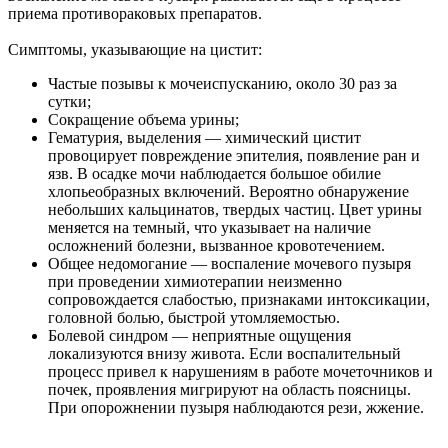
приема противораковых препаратов.
Симптомы, указывающие на цистит:
Частые позывы к мочеиспусканию, около 30 раз за
сутки;
Сокращение объема урины;
Гематурия, выделения — химический цистит
провоцирует повреждение эпителия, появление ран и
язв. В осадке мочи наблюдается большое обилие
хлопьеобразных включений. Вероятно обнаружение
небольших кальцинатов, твердых частиц. Цвет урины
меняется на темный, что указывает на наличие
осложнений болезни, вызванное кровотечением.
Общее недомогание — воспаление мочевого пузыря
при проведении химиотерапии неизменно
сопровождается слабостью, признаками интоксикации,
головной болью, быстрой утомляемостью.
Болевой синдром — неприятные ощущения
локализуются внизу живота. Если воспалительный
процесс привел к нарушениям в работе мочеточников и
почек, проявления мигрируют на область поясницы.
При опорожнении пузыря наблюдаются рези, жжение.