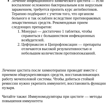
Лечение инфекционного химического цистита
— если
воспаление осложнено бактериальным или вирусным
заражением, требуется пропить курс антибиотиков.
Терапию подбирают с учетом того, что организм
больного и так ослаблен вследствие противораковых
лекарственных средств. Рекомендован прием
следующих препаратов:
Монурал
— достаточно 1 таблетки, чтобы
справиться с большинством инфекционных
возбудителей.
Цефтриаксон и Ципрофлоксацин
— препараты
отличаются высокой результативностью и
небольшим количеством противопоказаний.
Лечение цистита после химиотерапии проводят вместе с
приемом общеукрепляющих средств, восстанавливающих
работу мочеполовой системы. Чтобы добиться стойкой
ремиссии нужно укрепить иммунитет, восстановить функции
пузыря.
Читайте также:
Иммуномодуляторы при цистите — методы
повышения иммунитета