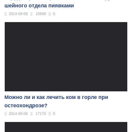
шейного отдела пиявками
2014-09-09
10849
0
Можно ли и как лечить ком в горле при
остеохондрозе?
2014-09-08
17170
0