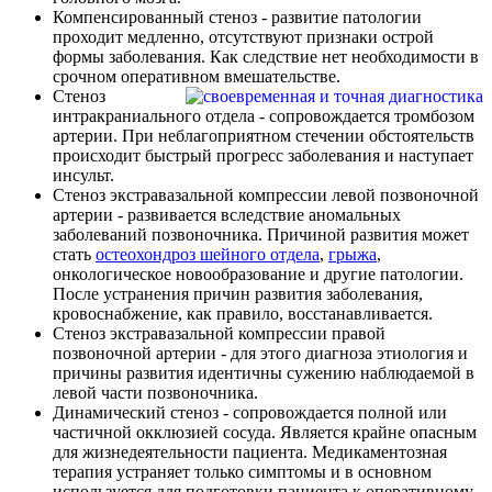
Компенсированный стеноз - развитие патологии
проходит медленно, отсутствуют признаки острой
формы заболевания. Как следствие нет необходимости в
срочном оперативном вмешательстве.
Стеноз
интракраниального отдела - сопровождается тромбозом
артерии. При неблагоприятном стечении обстоятельств
происходит быстрый прогресс заболевания и наступает
инсульт.
Стеноз экстравазальной компрессии левой позвоночной
артерии - развивается вследствие аномальных
заболеваний позвоночника. Причиной развития может
стать
остеохондроз шейного отдела
,
грыжа
,
онкологическое новообразование и другие патологии.
После устранения причин развития заболевания,
кровоснабжение, как правило, восстанавливается.
Стеноз экстравазальной компрессии правой
позвоночной артерии - для этого диагноза этиология и
причины развития идентичны сужению наблюдаемой в
левой части позвоночника.
Динамический стеноз - сопровождается полной или
частичной окклюзией сосуда. Является крайне опасным
для жизнедеятельности пациента. Медикаментозная
терапия устраняет только симптомы и в основном
используется для подготовки пациента к оперативному