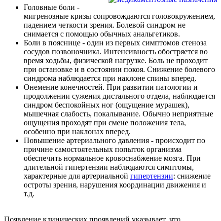
Головные боли -
мигренозные кризы сопровождаются головокружением,
падением четкости зрения. Болевой синдром не
снимается с помощью обычных анальгетиков.
Боли в пояснице - один из первых симптомов стеноза
сосудов позвоночника. Интенсивность обостряется во
время ходьбы, физической нагрузке. Боль не проходит
при остановке и в состоянии покоя. Снижение болевого
синдрома наблюдается при наклоне спины вперед.
Онемение конечностей. При развитии патологии и
продолжении сужения дистального отдела, наблюдается
синдром беспокойных ног (ощущение мурашек),
мышечная слабость, покалывание. Обычно неприятные
ощущения проходят при смене положения тела,
особенно при наклонах вперед.
Повышение артериального давления - происходит по
причине самостоятельных попыток организма
обеспечить нормальное кровоснабжение мозга. При
длительной гипертензии наблюдаются симптомы,
характерные для артериальной
гипертензии
: снижение
остроты зрения, нарушения координации движения и
т.д.
Появление клинических проявлений указывает, что