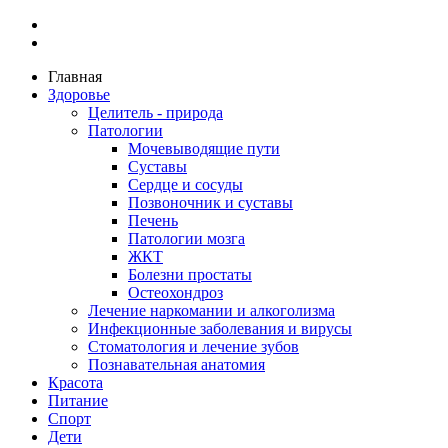
Главная
Здоровье
Целитель - природа
Патологии
Мочевыводящие пути
Суставы
Сердце и сосуды
Позвоночник и суставы
Печень
Патологии мозга
ЖКТ
Болезни простаты
Остеохондроз
Лечение наркомании и алкоголизма
Инфекционные заболевания и вирусы
Стоматология и лечение зубов
Познавательная анатомия
Красота
Питание
Спорт
Дети