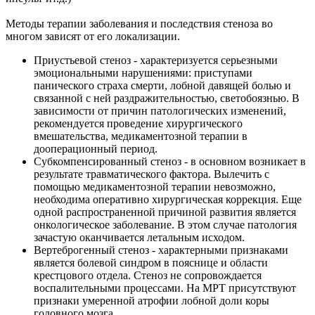
Методы терапии заболевания и последствия стеноза во
многом зависят от его локализации.
Приустьевой стеноз - характеризуется серьезными
эмоциональными нарушениями: приступами
панического страха смерти, лобной давящей болью и
связанной с ней раздражительностью, светобоязнью. В
зависимости от причин патологических изменений,
рекомендуется проведение хирургического
вмешательства, медикаментозной терапии в
дооперационный период.
Субкомпенсированный стеноз - в основном возникает в
результате травматического фактора. Вылечить с
помощью медикаментозной терапии невозможно,
необходима оперативно хирургическая коррекция. Еще
одной распространенной причиной развития является
онкологическое заболевание. В этом случае патология
зачастую оканчивается летальным исходом.
Вертеброгенный стеноз - характерными признаками
является болевой синдром в пояснице и области
крестцового отдела. Стеноз не сопровождается
воспалительными процессами. На МРТ присутствуют
признаки умеренной атрофии лобной доли коры
головного мозга.