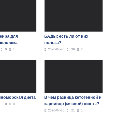
жира для
БАДы: есть ли от них
человека
польза?
0
1
2020-04-20
39
2
номорская диета
В чем разница кетогенной и
карнивор (мясной) диеты?
0
0
2020-04-20
21
1