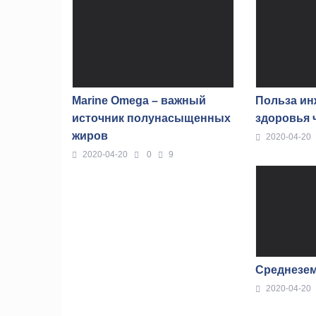
Marine Omega – важный
Польза ин
источник полунасыщенных
здоровья 
жиров
2020-04-20
2020-04-20
0
9
Среднезем
2020-04-20