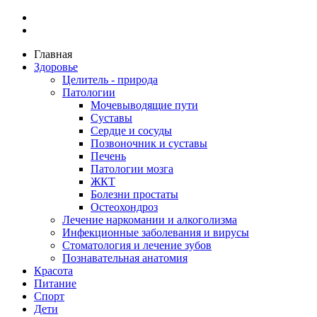
Главная
Здоровье
Целитель - природа
Патологии
Мочевыводящие пути
Суставы
Сердце и сосуды
Позвоночник и суставы
Печень
Патологии мозга
ЖКТ
Болезни простаты
Остеохондроз
Лечение наркомании и алкоголизма
Инфекционные заболевания и вирусы
Стоматология и лечение зубов
Познавательная анатомия
Красота
Питание
Спорт
Дети