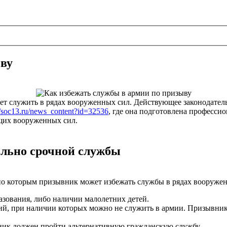
ыву
чет служить в рядах вооруженных сил. Действующее законодатель
//soc13.ru/news_content?id=32536
, где она подготовлена професси
ющих вооруженных сил.
льно срочной службы
по которым призывник может избежать службы в рядах вооруже
азования, либо наличии малолетних детей.
й, при наличии которых можно не служить в армии. Призывнику
ник должен пройти альтернативную гражданскую службу.