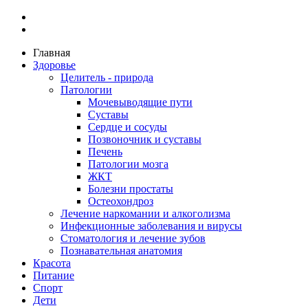
Главная
Здоровье
Целитель - природа
Патологии
Мочевыводящие пути
Суставы
Сердце и сосуды
Позвоночник и суставы
Печень
Патологии мозга
ЖКТ
Болезни простаты
Остеохондроз
Лечение наркомании и алкоголизма
Инфекционные заболевания и вирусы
Стоматология и лечение зубов
Познавательная анатомия
Красота
Питание
Спорт
Дети