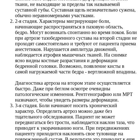
ткани, не выходящие за пределы так называемой
суставной губы. Суставная щель незначительно сужена,
обычно неравномерными участками.
2-я стадия. Характерны мигрирующие боли,
начинающие распространяться в паховую область,
бедро. Могут возникать спонтанно во время покоя. Боли
при артрозе тазобедренного сустава на второй стадии не
проходят самостоятельно и требуют от пациента приема
анестетиков. Нарушается амплитуда движений,
наблюдается атрофия мышечных тканей. На снимке
ясно видны костные разрастания и деформации
бедренной головки. Возможно, появление кисты в
самой нагружаемой части бедра - вертлюжной впадины.
Диагностика артроза на втором этапе осуществляется
быстро. Даже при беглом осмотре очевидны
патологические изменения. Рентгенографию или МРТ
назначают, чтобы увидеть размеры деформации.
3-я стадия. Боли начинают носить хронический
характер. Определить артроз можно даже без
тщательного обследования. Пациент не может
передвигаться без трости, наблюдается наклон таза, что
приводит к укорачиванию ноги. При передвижениях
пациенту приходится наклонять свое туловище на
поврежденный сустав. В результате это приводит к еще