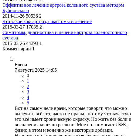
Эффективное лечение артроза коленного сустава методом
Бубновского
2014-11-26
50536
2
Что такое коксартроз, симптомы и лечение
2015-03-27
17035
2
Симптомы, диагностика и лечение артроза голеностопного
сустава
2015-03-26
44393
1
Комментарии 1
Елена
7 августа 2025 14:05
0
1
2
3
4
5
Вот на самом деле врачи, которые говорят, что можно
вылечить всё это, часто не правы...потому что зачастую
это всё имеет хроническую окраску. Но жить без боли и
воспаления конечно реально. Мне вот помогает ЛФК,
физио в этом и конечно же некоторые добавки.
Например вот хонду дринк самая лучшая по качеству.