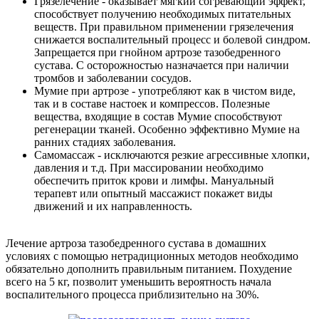
Грязелечение - оказывает мягкий согревающий эффект,
способствует получению необходимых питательных
веществ. При правильном применении грязелечения
снижается воспалительный процесс и болевой синдром.
Запрещается при гнойном артрозе тазобедренного
сустава. С осторожностью назначается при наличии
тромбов и заболевании сосудов.
Мумие при артрозе - употребляют как в чистом виде,
так и в составе настоек и компрессов. Полезные
вещества, входящие в состав Мумие способствуют
регенерации тканей. Особенно эффективно Мумие на
ранних стадиях заболевания.
Самомассаж - исключаются резкие агрессивные хлопки,
давления и т.д. При массировании необходимо
обеспечить приток крови и лимфы. Мануальный
терапевт или опытный массажист покажет виды
движений и их направленность.
Лечение артроза тазобедренного сустава в домашних
условиях с помощью нетрадиционных методов необходимо
обязательно дополнить правильным питанием. Похудение
всего на 5 кг, позволит уменьшить вероятность начала
воспалительного процесса приблизительно на 30%.