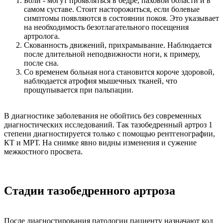
Боли - могут проявляться в бедре, паховой области и в
самом суставе. Стоит насторожиться, если болевые
симптомы появляются в состоянии покоя. Это указывает
на необходимость безотлагательного посещения
артролога.
Скованность движений, прихрамывание. Наблюдается
после длительной неподвижности ноги, к примеру,
после сна.
Со временем больная нога становится короче здоровой,
наблюдается атрофия мышечных тканей, что
прощупывается при пальпации.
В диагностике заболевания не обойтись без современных
диагностических исследований. Так тазобедренный артроз 1
степени диагностируется только с помощью рентгенографии,
КТ и МРТ. На снимке явно видны изменения и сужение
межкостного просвета.
Стадии тазобедренного артроза
После диагностирования патологии пациенту назначают код