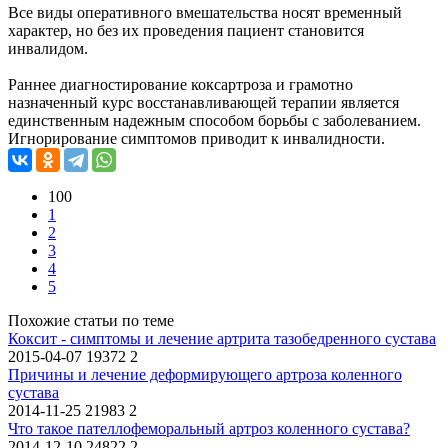
Все виды оперативного вмешательства носят временный
характер, но без их проведения пациент становится
инвалидом.
Раннее диагностирование коксартроза и грамотно
назначенный курс восстанавливающей терапии является
единственным надежным способом борьбы с заболеванием.
Игнорирование симптомов приводит к инвалидности.
100
1
2
3
4
5
Похожие статьи по теме
Коксит - симптомы и лечение артрита тазобедренного сустава
2015-04-07
19372
2
Причины и лечение деформирующего артроза коленного
сустава
2014-11-25
21983
2
Что такое пателлофеморальный артроз коленного сустава?
2014-12-10
24822
2