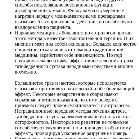
способы позволяющие восстановить функции
атрофированных мышц. Физкультура и умеренные
нагрузки наряду с медикаментозными препаратами
оказывает благоприятное воздействие, и способствуют
выздоровлению пациента.
Народная медицина - большинство артрологов против
этого метода в качестве самостоятельной терапии. И их
мнение имеет под собой основание. Большое количество
пациентов, отказавшись от помощи традиционной
медицины, заработали себе инвалидность. Но под
надзором лечащего врача эффективное лечение артроза
тазобедренного сустава народными средствами вполне
возможно.
Большинство трав и настоев, которые используются,
оказывают противовоспалительный и обезболивающий
эффект. Некоторые лекарственные сборы имеют
серьезные противопоказания, поэтому перед их
приемом следует проконсультироваться с артрологом.
Нетрадиционные народные методы лечения артроза
тазобедренного сустава рекомендовано использовать с
осторожностью. Некоторые из рецептов не только не
способствуют улучшению, но и приводят к обратному
эффекту, провоцируя ускоренное разрушение хряща.
Гомеопатия - помогает нормализовать синтез веществ в