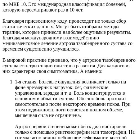
по МКБ 10. Это международная классификация болезней,
которую пересматривают раз в 10 лет.
Благодаря присвоенному коду, происходит не только сбор
статистических данных. Могут быть отобраны методы
терапии, которые принесли наиболее ощутимые результаты.
Благодаря международному взаимодействию
медикаментозное лечение артроза тазобедренного сустава со
временем существенно улучшилось.
В мировой практике признано, что у артрозов тазобедренного
сустава есть три стадии или этапа развития. Для каждого из
них характерна своя симптоматика. А именно:
1-я стадия. Болевые ощущения возникают только на
фоне чрезмерных нагрузок: бег, физические
упражнения, зарядка и т. д. Боль концентрируется в
основном в области сустава. Обычно боль проходит
самостоятельно после некоторого времени покоя. При
этом подвижность ноги остается в полном объеме,
мышечная сила не ограничена.
Артроз первой степени может быть диагностирован
только с помощью рентгенографии или томографии. На
снимке ясно видны небольшие деформации костной